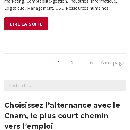
marketing, Comptabilité-gestion, Industries, Informatique,
Logistique, Management, QSE, Ressources humaines…
LIRE LA SUITE
Page
Page
Page
1
2
…
6
Next page
R
e
c
h
Choisissez l’alternance avec le
e
Cnam, le plus court chemin
r
c
vers l’emploi