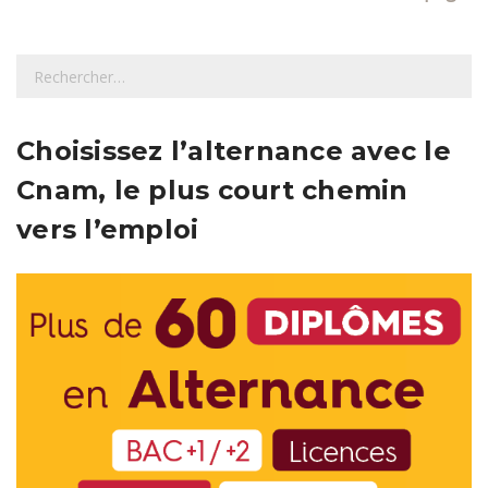
R
e
c
h
Choisissez l’alternance avec le
e
Cnam, le plus court chemin
r
c
vers l’emploi
h
e
r
: