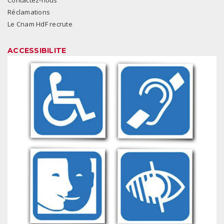
Réclamations
Le Cnam HdF recrute
ACCESSIBILITE