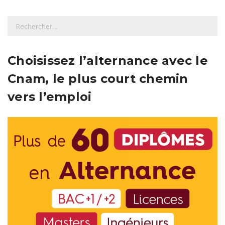
R
e
c
h
Choisissez l’alternance avec le
e
Cnam, le plus court chemin
r
c
vers l’emploi
h
e
r
: