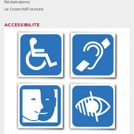
Réclamations
Le Cnam HdF recrute
ACCESSIBILITE