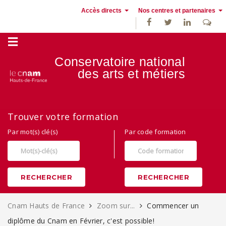
Accès directs
Nos centres et partenaires
Conservatoire national
des
arts et métiers
Alternance, apprentissage et Formation continue au Cnam Hauts de
Trouver votre formation
France
Par mot(s) clé(s)
Par code formation
RECHERCHER
RECHERCHER
Cnam Hauts de France
Zoom sur...
Commencer un
diplôme du Cnam en Février, c'est possible!