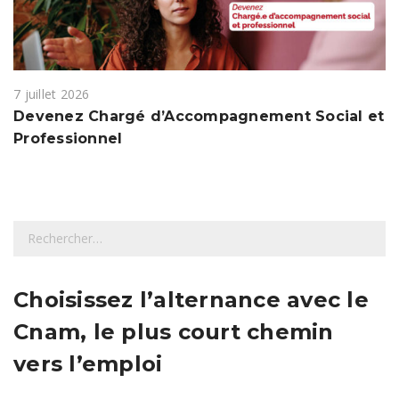
7 juillet 2026
Devenez Chargé d’Accompagnement Social et
Professionnel
R
e
c
h
Choisissez l’alternance avec le
e
Cnam, le plus court chemin
r
c
vers l’emploi
h