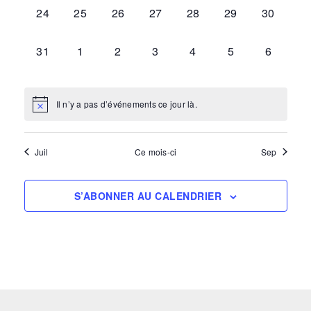
0
0
0
0
0
0
0
24
25
26
27
28
29
30
ÉVÈNEMENT,
ÉVÈNEMENT,
ÉVÈNEMENT,
ÉVÈNEMENT,
ÉVÈNEMENT,
ÉVÈNEMENT,
ÉVÈNEM
0
0
0
0
0
0
0
31
1
2
3
4
5
6
ÉVÈNEMENT,
ÉVÈNEMENT,
ÉVÈNEMENT,
ÉVÈNEMENT,
ÉVÈNEMENT,
ÉVÈNEMENT,
ÉVÈNEM
Il n’y a pas d’événements ce jour là.
Juil
Ce mois-ci
Sep
S’ABONNER AU CALENDRIER