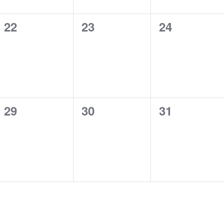
0
0
0
22
23
24
évènement,
évènement,
évènement
0
0
0
29
30
31
évènement,
évènement,
évènement