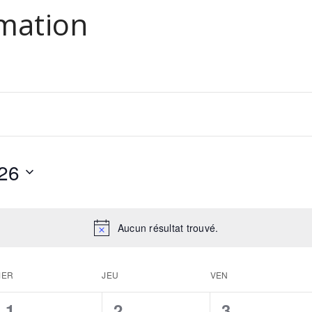
mation
26
Aucun résultat trouvé.
MER
JEU
VEN
0
0
0
1
2
3