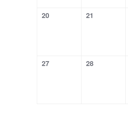
0
0
20
21
évènement,
évènement,
0
0
27
28
évènement,
évènement,