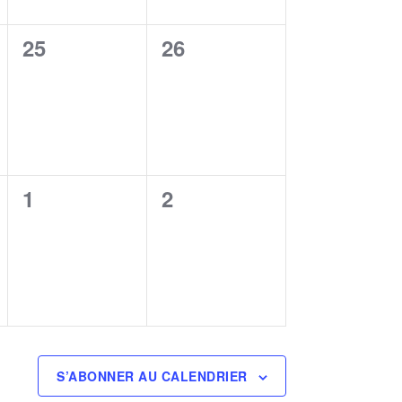
0
0
25
26
,
évènement,
évènement,
0
0
1
2
,
évènement,
évènement,
S’ABONNER AU CALENDRIER