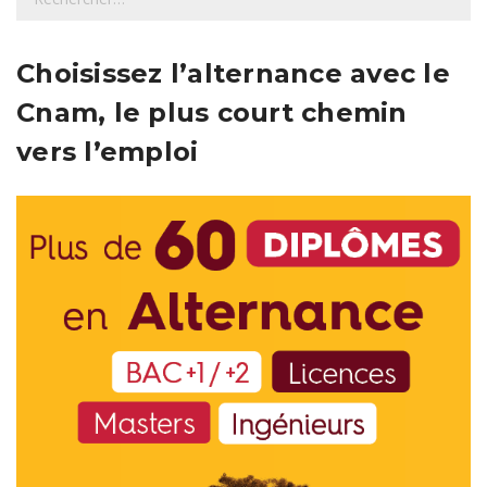
e
c
h
Choisissez l’alternance avec le
e
Cnam, le plus court chemin
r
c
vers l’emploi
h
e
r
: