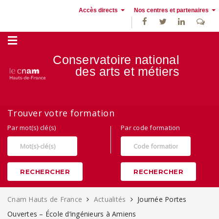
Accès directs
Nos centres et partenaires
Conservatoire national
des
arts et métiers
Alternance, apprentissage et Formation continue au Cnam Hauts de
Trouver votre formation
France
Par mot(s) clé(s)
Par code formation
RECHERCHER
RECHERCHER
Cnam Hauts de France
Actualités
Journée Portes
Ouvertes – École d’ingénieurs à Amiens