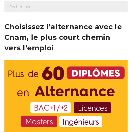
R
e
c
h
Choisissez l’alternance avec le
e
Cnam, le plus court chemin
r
c
vers l’emploi
h
e
r
: