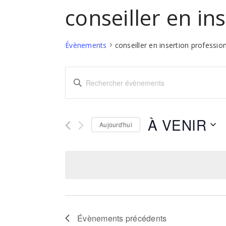
conseiller en in
Évènements
conseiller en insertion professio
Recherche
Saisir
et
mot-
navigation
clé.
Rechercher
de
À VENIR
Aujourd'hui
Évènements
vues
par
Sélectionnez
Évènements
mot-
une
clé.
date.
Évènements
précédents