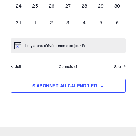
0
0
0
0
0
0
0
24
25
26
27
28
29
30
ÉVÈNEMENT,
ÉVÈNEMENT,
ÉVÈNEMENT,
ÉVÈNEMENT,
ÉVÈNEMENT,
ÉVÈNEMENT,
ÉVÈNEM
0
0
0
0
0
0
0
31
1
2
3
4
5
6
ÉVÈNEMENT,
ÉVÈNEMENT,
ÉVÈNEMENT,
ÉVÈNEMENT,
ÉVÈNEMENT,
ÉVÈNEMENT,
ÉVÈNEM
Il n’y a pas d’événements ce jour là.
Juil
Ce mois-ci
Sep
S’ABONNER AU CALENDRIER