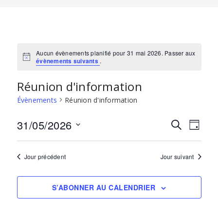
Aucun évènements planifié pour 31 mai 2026. Passer aux
évènements suivants
.
Réunion d'information
Évènements
Réunion d'information
31/05/2026
Recherch
Navi
RECHERCHE
JOUR
et
de
Sélectionnez
une
navigatio
vues
Jour précédent
Jour suivant
date.
de
Évèn
vues
S’ABONNER AU CALENDRIER
Évènemen