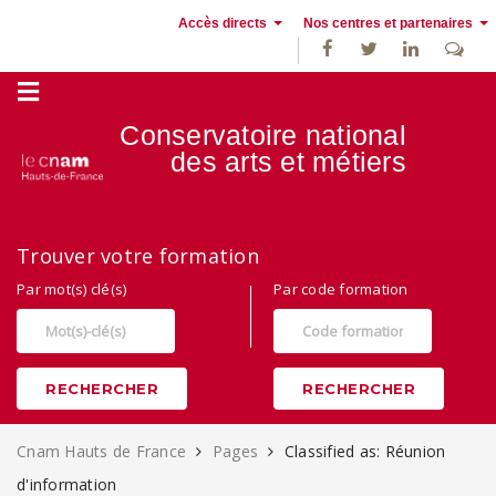
Accès directs
Nos centres et partenaires
Conservatoire national
des
arts et métiers
Alternance, apprentissage et Formation continue au Cnam Hauts de
Trouver votre formation
France
Par mot(s) clé(s)
Par code formation
RECHERCHER
RECHERCHER
Cnam Hauts de France
Pages
Classified as: Réunion
d'information