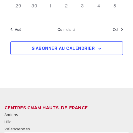
0
0
0
0
0
0
0
29
30
1
2
3
4
5
ÉVÈNEMENT,
ÉVÈNEMENT,
ÉVÈNEMENT,
ÉVÈNEMENT,
ÉVÈNEMENT,
ÉVÈNEMENT,
ÉVÈNEM
Août
Ce mois-ci
Oct
S’ABONNER AU CALENDRIER
CENTRES CNAM HAUTS-DE-FRANCE
Amiens
Lille
Valenciennes