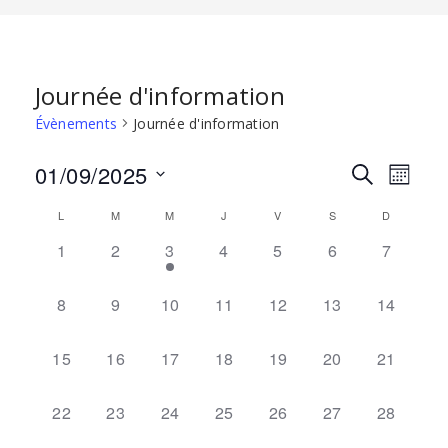
Journée d'information
Évènements
Journée d'information
01/09/2025
Recherch
Navi
RECHERCHE
MOIS
et
de
Sélectionnez
L
M
M
J
V
S
D
Calendrier
une
navigatio
vues
de
0
0
1
0
0
0
0
1
2
3
4
5
6
7
date.
de
Évèn
ÉVÈNEMENT,
ÉVÈNEMENT,
ÉVÈNEMENT,
ÉVÈNEMENT,
ÉVÈNEMENT,
ÉVÈNEMENT,
ÉVÈNEM
Évènements
vues
0
0
0
0
0
0
0
8
9
10
11
12
13
14
Évènemen
ÉVÈNEMENT,
ÉVÈNEMENT,
ÉVÈNEMENT,
ÉVÈNEMENT,
ÉVÈNEMENT,
ÉVÈNEMENT,
ÉVÈNEM
0
0
0
0
0
0
0
15
16
17
18
19
20
21
ÉVÈNEMENT,
ÉVÈNEMENT,
ÉVÈNEMENT,
ÉVÈNEMENT,
ÉVÈNEMENT,
ÉVÈNEMENT,
ÉVÈNEM
0
0
0
0
0
0
0
22
23
24
25
26
27
28
ÉVÈNEMENT,
ÉVÈNEMENT,
ÉVÈNEMENT,
ÉVÈNEMENT,
ÉVÈNEMENT,
ÉVÈNEMENT,
ÉVÈNEM