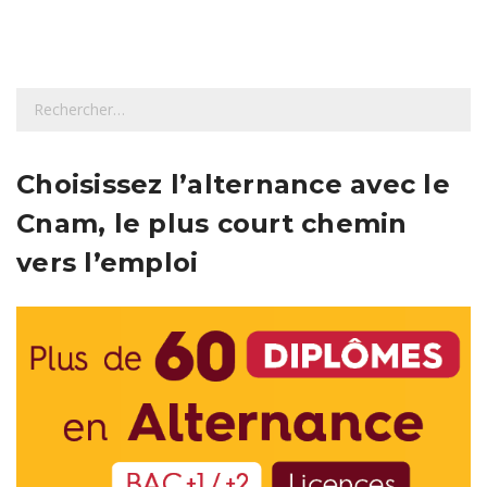
R
e
c
h
Choisissez l’alternance avec le
e
Cnam, le plus court chemin
r
c
vers l’emploi
h
e
r
: