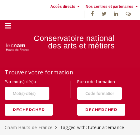
Accès directs
Nos centres et partenaires
Conservatoire national
des
arts et métiers
Alternance, apprentissage et Formation continue au Cnam Hauts de
Trouver votre formation
France
Par mot(s) clé(s)
Par code formation
RECHERCHER
RECHERCHER
Cnam Hauts de France
Tagged with: tuteur alternance