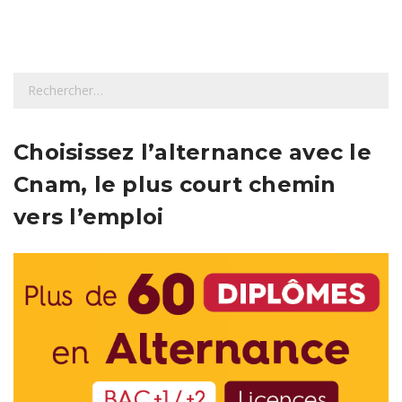
R
e
c
h
Choisissez l’alternance avec le
e
Cnam, le plus court chemin
r
c
vers l’emploi
h
e
r
: