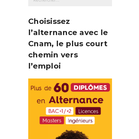
e
c
h
Choisissez
e
l’alternance avec le
r
c
Cnam, le plus court
h
chemin vers
e
r
l’emploi
: