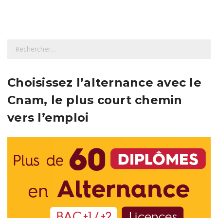
R
e
c
h
Choisissez l’alternance avec le
e
Cnam, le plus court chemin
r
c
vers l’emploi
h
e
r
: