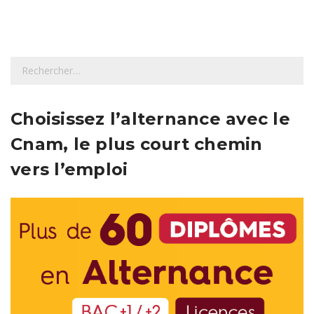
R
e
c
h
Choisissez l’alternance avec le
e
Cnam, le plus court chemin
r
c
vers l’emploi
h
e
r
: