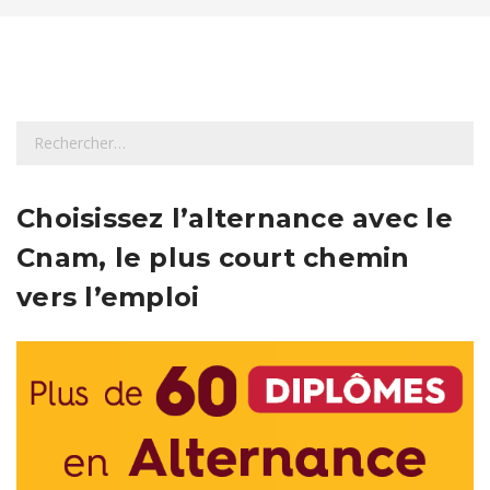
R
e
c
h
Choisissez l’alternance avec le
e
Cnam, le plus court chemin
r
c
vers l’emploi
h
e
r
: