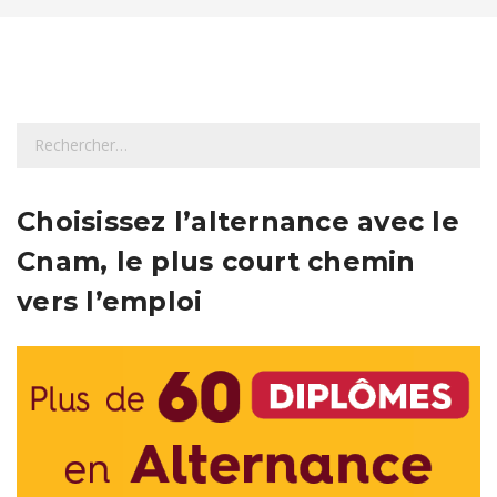
R
e
c
h
Choisissez l’alternance avec le
e
Cnam, le plus court chemin
r
c
vers l’emploi
h
e
r
: