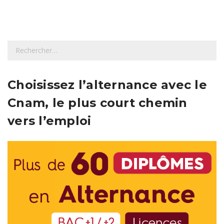
R
e
c
h
Choisissez l’alternance avec le
e
Cnam, le plus court chemin
r
c
vers l’emploi
h
e
r
: