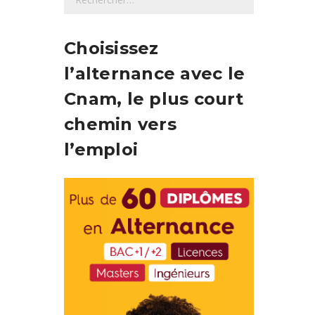
e
c
h
Choisissez
e
l’alternance avec le
r
c
Cnam, le plus court
h
chemin vers
e
r
l’emploi
: