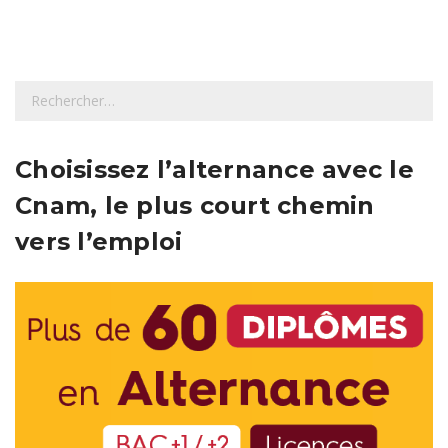
R
e
c
h
Choisissez l’alternance avec le
e
Cnam, le plus court chemin
r
c
vers l’emploi
h
e
r
: