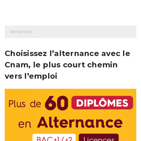
R
e
c
h
Choisissez l’alternance avec le
e
Cnam, le plus court chemin
r
c
vers l’emploi
h
e
r
: