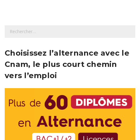
R
e
c
h
Choisissez l’alternance avec le
e
Cnam, le plus court chemin
r
c
vers l’emploi
h
e
r
: