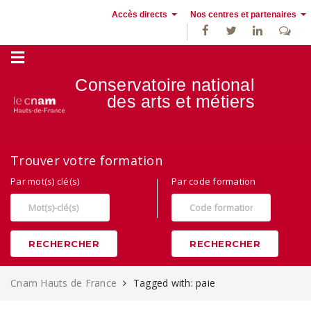
Accès directs
Nos centres et partenaires
Conservatoire national
des
arts et métiers
Alternance, apprentissage et Formation continue au Cnam Hauts de
Trouver votre formation
France
Par mot(s) clé(s)
Par code formation
RECHERCHER
RECHERCHER
Cnam Hauts de France
Tagged with: paie