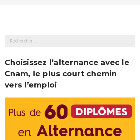
R
e
c
h
Choisissez l’alternance avec le
e
Cnam, le plus court chemin
r
c
vers l’emploi
h
e
r
: