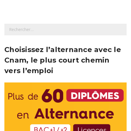
R
e
c
h
Choisissez l’alternance avec le
e
Cnam, le plus court chemin
r
c
vers l’emploi
h
e
r
: