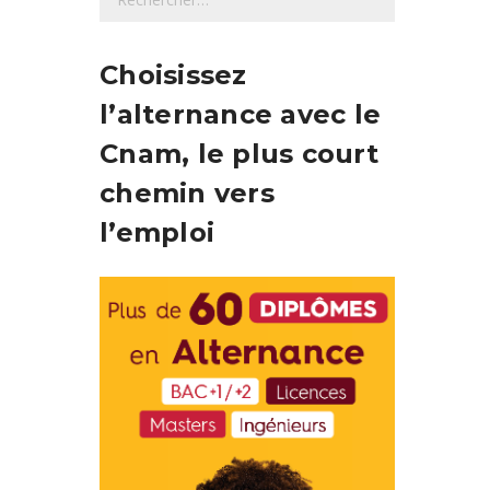
e
c
h
Choisissez
e
l’alternance avec le
r
c
Cnam, le plus court
h
chemin vers
e
r
l’emploi
: