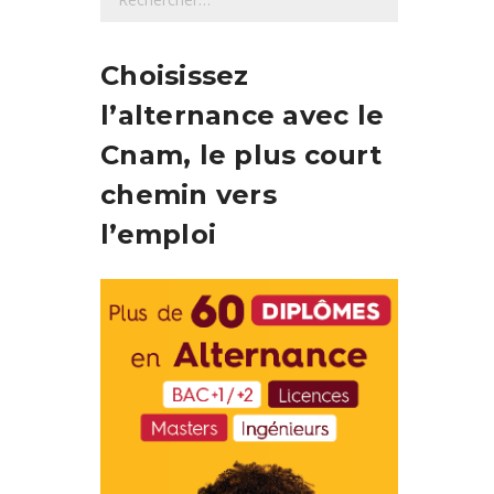
e
c
h
Choisissez
e
l’alternance avec le
r
c
Cnam, le plus court
h
chemin vers
e
r
l’emploi
: