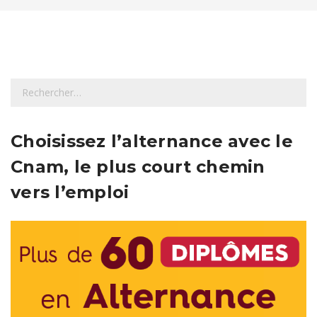
R
e
c
h
Choisissez l’alternance avec le
e
Cnam, le plus court chemin
r
c
vers l’emploi
h
e
r
: