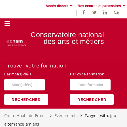
Accès directs
Nos centres et partenaires
Conservatoire national
des
arts et métiers
Alternance, apprentissage et Formation continue au Cnam Hauts de
Trouver votre formation
France
Par mot(s) clé(s)
Par code formation
RECHERCHER
RECHERCHER
Cnam Hauts de France
Évènements
Tagged with: jpo
alternance amiens