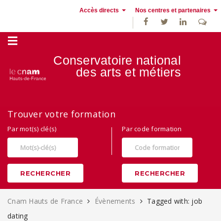
Accès directs
Nos centres et partenaires
Conservatoire national
des
arts et métiers
Alternance, apprentissage et Formation continue au Cnam Hauts de
Trouver votre formation
France
Par mot(s) clé(s)
Par code formation
RECHERCHER
RECHERCHER
Cnam Hauts de France
Évènements
Tagged with: job
dating