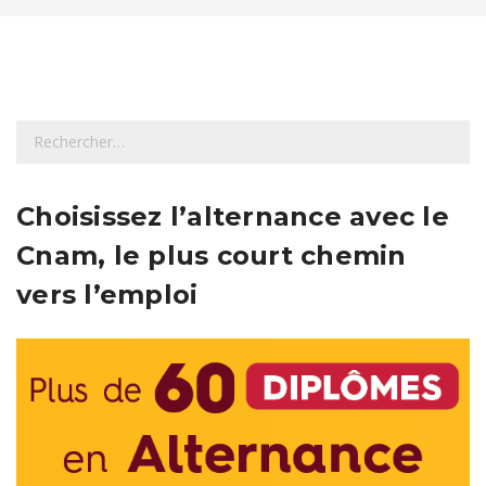
R
e
c
h
Choisissez l’alternance avec le
e
Cnam, le plus court chemin
r
c
vers l’emploi
h
e
r
: