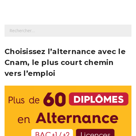
R
e
c
h
Choisissez l’alternance avec le
e
Cnam, le plus court chemin
r
c
vers l’emploi
h
e
r
: