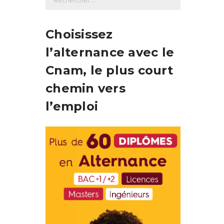
e
c
h
Choisissez
e
l’alternance avec le
r
c
Cnam, le plus court
h
chemin vers
e
r
l’emploi
: