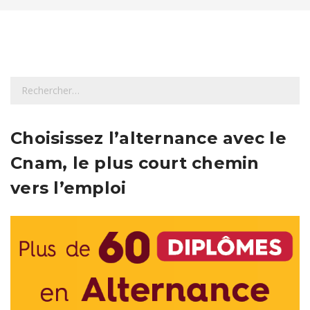
R
e
c
h
Choisissez l’alternance avec le
e
Cnam, le plus court chemin
r
c
vers l’emploi
h
e
r
: