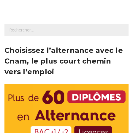
R
e
c
h
Choisissez l’alternance avec le
e
Cnam, le plus court chemin
r
c
vers l’emploi
h
e
r
: