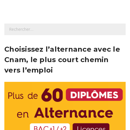
R
e
c
h
Choisissez l’alternance avec le
e
Cnam, le plus court chemin
r
c
vers l’emploi
h
e
r
: