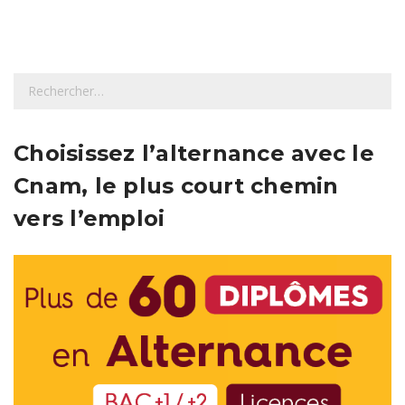
R
e
c
h
Choisissez l’alternance avec le
e
Cnam, le plus court chemin
r
c
vers l’emploi
h
e
r
: