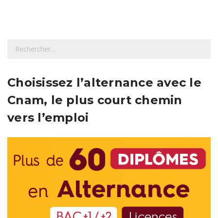
R
e
c
h
Choisissez l’alternance avec le
e
Cnam, le plus court chemin
r
c
vers l’emploi
h
e
r
: