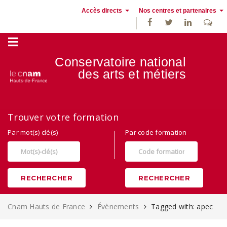
Accès directs
Nos centres et partenaires
Conservatoire national
des
arts et métiers
Alternance, apprentissage et Formation continue au Cnam Hauts de
Trouver votre formation
France
Par mot(s) clé(s)
Par code formation
RECHERCHER
RECHERCHER
Cnam Hauts de France
Évènements
Tagged with: apec