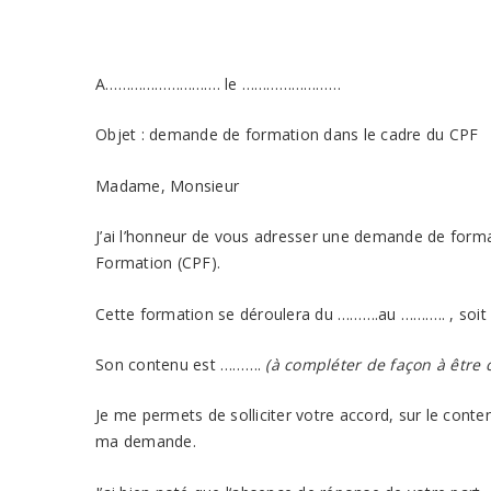
Destinata
A………………………. le ……………………
Objet : demande de formation dans le cadre du CPF
Madame, Monsieur
J’ai l’honneur de vous adresser une demande de for
Formation (CPF).
Cette formation se déroulera du ……….au ……….. , soi
Son contenu est ……….
(à compléter de façon à être 
Je me permets de solliciter votre accord, sur le conte
ma demande.