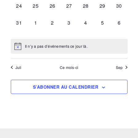
0
0
0
0
0
0
0
24
25
26
27
28
29
30
ÉVÈNEMENT,
ÉVÈNEMENT,
ÉVÈNEMENT,
ÉVÈNEMENT,
ÉVÈNEMENT,
ÉVÈNEMENT,
ÉVÈNEM
0
0
0
0
0
0
0
31
1
2
3
4
5
6
ÉVÈNEMENT,
ÉVÈNEMENT,
ÉVÈNEMENT,
ÉVÈNEMENT,
ÉVÈNEMENT,
ÉVÈNEMENT,
ÉVÈNEM
Il n’y a pas d’événements ce jour là.
Juil
Ce mois-ci
Sep
S’ABONNER AU CALENDRIER