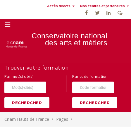
Accès directs
Nos centres et partenaires
Conservatoire national
des
arts et métiers
Alternance, apprentissage et Formation continue au Cnam Hauts de
Trouver votre formation
France
Par mot(s) clé(s)
Par code formation
RECHERCHER
RECHERCHER
Cnam Hauts de France
Pages