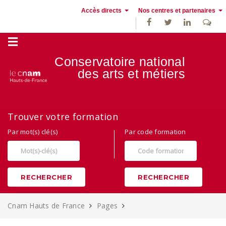
Accès directs
Nos centres et partenaires
Conservatoire national
des
arts et métiers
Alternance, apprentissage et Formation continue au Cnam Hauts de
Trouver votre formation
France
Par mot(s) clé(s)
Par code formation
RECHERCHER
RECHERCHER
Cnam Hauts de France
Pages