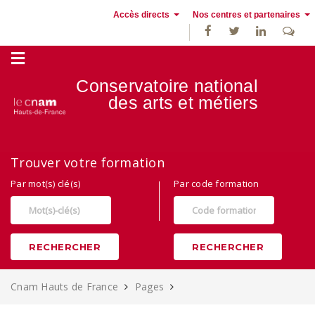
Accès directs
Nos centres et partenaires
Conservatoire national
des
arts et métiers
Alternance, apprentissage et Formation continue au Cnam Hauts de
Trouver votre formation
France
Par mot(s) clé(s)
Par code formation
RECHERCHER
RECHERCHER
Cnam Hauts de France
Pages