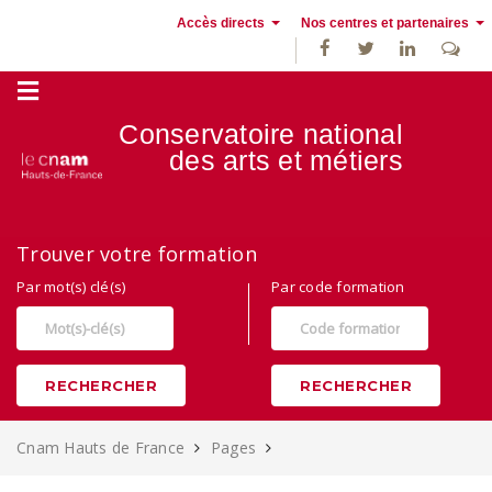
Accès directs
Nos centres et partenaires
Conservatoire national
des
arts et métiers
Alternance, apprentissage et Formation continue au Cnam Hauts de
Trouver votre formation
France
Par mot(s) clé(s)
Par code formation
RECHERCHER
RECHERCHER
Cnam Hauts de France
Pages