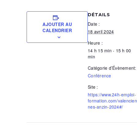
DÉTAILS
Date :
AJOUTER AU
CALENDRIER
18 avril 2024
Heure :
14 h 15 min - 15 h 00
min
Catégorie d’Évènement:
Conférence
Site :
https://www.24h-emploi-
formation.com/valencien
nes-anzin-2024#/